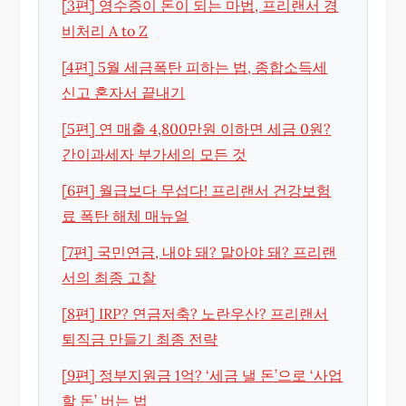
[3편] 영수증이 돈이 되는 마법, 프리랜서 경
비처리 A to Z
[4편] 5월 세금폭탄 피하는 법, 종합소득세
신고 혼자서 끝내기
[5편] 연 매출 4,800만원 이하면 세금 0원?
간이과세자 부가세의 모든 것
[6편] 월급보다 무섭다! 프리랜서 건강보험
료 폭탄 해체 매뉴얼
[7편] 국민연금, 내야 돼? 말아야 돼? 프리랜
서의 최종 고찰
[8편] IRP? 연금저축? 노란우산? 프리랜서
퇴직금 만들기 최종 전략
[9편] 정부지원금 1억? ‘세금 낼 돈’으로 ‘사업
할 돈’ 버는 법