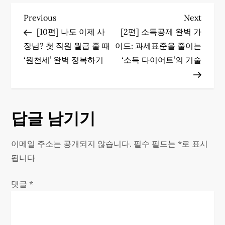
글
Previous
Next
Previous
Next
Post
Post
[10편] 나도 이제 사
[2편] 소득공제 완벽 가
탐
장님? 첫 직원 월급 줄 때
이드: 과세표준을 줄이는
색
‘원천세’ 완벽 정복하기
‘소득 다이어트’의 기술
답글 남기기
이메일 주소는 공개되지 않습니다.
필수 필드는
*
로 표시
됩니다
댓글
*