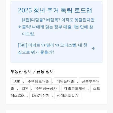
2025 청년 주거 독립 로드맵
[4편]디딤돌? 버팀목? 아직도 헷갈린다면
클릭! 나에게 맞는 정부 대출, 1분 만에 찾
아드림.
[6편] 아파트 vs 빌라 vs 오피스텔, 내 첫
집으로 뭐가 좋을까?
부동산 정보
/
금융 정보
,
,
,
DSR
주택담보대출
디딤돌대출
신혼부부대
,
,
,
,
출
LTV
주택금융공사
대출한도계산
스트
,
,
레스DSR
DSR계산기
생애최초 LTV