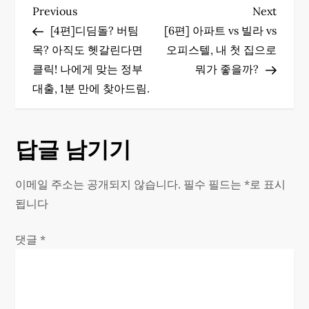
글
Previous
Next
Previous
Next
Post
Post
[4편]디딤돌? 버팀
[6편] 아파트 vs 빌라 vs
탐
목? 아직도 헷갈린다면
오피스텔, 내 첫 집으로
색
클릭! 나에게 맞는 정부
뭐가 좋을까?
대출, 1분 만에 찾아드림.
답글 남기기
이메일 주소는 공개되지 않습니다.
필수 필드는
*
로 표시
됩니다
댓글
*