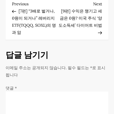
글
Previous
Next
Previous
Next
Post
Post
[7편] “3배로 벌거나,
[9편] 수익은 챙기고 세
탐
0원이 되거나” 레버리지
금은 0원? 미국 주식 ‘양
색
ETF(TQQQ, SOXL)의 명
도소득세’ 다이어트 비법
과 암
답글 남기기
이메일 주소는 공개되지 않습니다.
필수 필드는
*
로 표시
됩니다
댓글
*