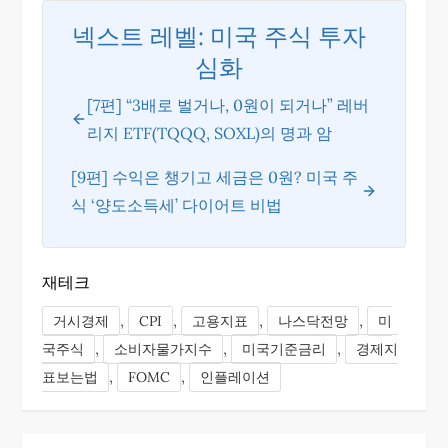
넥스트 레벨: 미국 주식 투자
심화
[7편] “3배로 벌거나, 0원이 되거나” 레버
리지 ETF(TQQQ, SOXL)의 명과 암
[9편] 수익은 챙기고 세금은 0원? 미국 주
식 ‘양도소득세’ 다이어트 비법
재테크
,
,
,
,
거시경제
CPI
고용지표
나스닥전망
미
,
,
,
국주식
소비자물가지수
미국기준금리
경제지
,
,
표보는법
FOMC
인플레이션