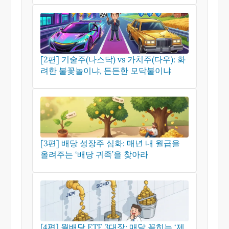
[2편] 기술주(나스닥) vs 가치주(다우): 화
려한 불꽃놀이냐, 든든한 모닥불이냐
[3편] 배당 성장주 심화: 매년 내 월급을
올려주는 ‘배당 귀족’을 찾아라
[4편] 월배당 ETF 3대장: 매달 꽂히는 ‘제