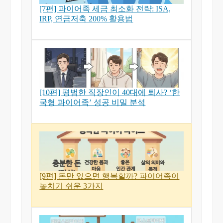
[7편] 파이어족 세금 최소화 전략: ISA,
IRP, 연금저축 200% 활용법
[10편] 평범한 직장인이 40대에 퇴사? ‘한
국형 파이어족’ 성공 비밀 분석
[9편] 돈만 있으면 행복할까? 파이어족이
놓치기 쉬운 3가지