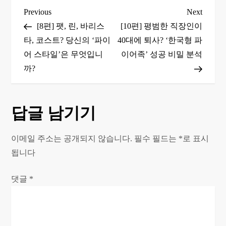
글
Previous
Next
Previous
Next
Post
Post
[8편] 팻, 린, 바리스
[10편] 평범한 직장인이
탐
타, 코스트? 당신의 ‘파이
40대에 퇴사? ‘한국형 파
어 스타일’은 무엇입니
이어족’ 성공 비밀 분석
색
까?
답글 남기기
이메일 주소는 공개되지 않습니다.
필수 필드는
*
로 표시
됩니다
댓글
*